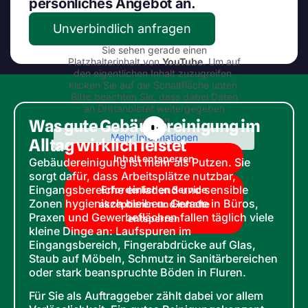
persönliches Angebot an.
Unverbindlich anfragen
Sie sehen gerade einen
Platzhalterinhalt von
YouTube
. Um auf
den eigentlichen Inhalt zuzugreifen,
klicken Sie auf die Schaltfläche unten.
Bitte beachten Sie, dass dabei Daten
an Drittanbieter weitergegeben
werden.
Was gute Gebäudereinigung im
Mehr Informationen
Alltag wirklich leistet
Inhalt entsperren
Gebäudereinigung ist mehr als Putzen. Sie
sorgt dafür, dass Arbeitsplätze nutzbar,
Eingangsbereiche einladend und sensible
Erforderlichen Service
Zonen hygienisch bleiben. Gerade in Büros,
akzeptieren und Inhalte
Praxen und Gewerbeflächen fallen täglich viele
entsperren
kleine Dinge an: Laufspuren im
Eingangsbereich, Fingerabdrücke auf Glas,
Staub auf Möbeln, Schmutz in Sanitärbereichen
oder stark beanspruchte Böden in Fluren.
Für Sie als Auftraggeber zählt dabei vor allem